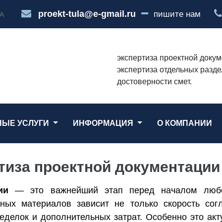
proekt-tula@e-gmail.ru
пишите нам
А
экспертиза проектной докум
экспертиза отдельных разде
достоверности смет.
НЫЕ УСЛУГИ
ИНФОРМАЦИЯ
О КОМПАНИИ
тиза проектной документации
ии
— это важнейший этап перед началом любог
тных материалов зависит не только скорость сог
ределок и дополнительных затрат. Особенно это ак